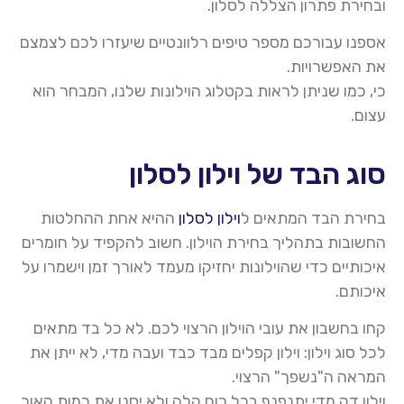
ובחירת פתרון הצללה לסלון.
אספנו עבורכם מספר טיפים רלוונטיים שיעזרו לכם לצמצם
את האפשרויות.
כי, כמו שניתן לראות בקטלוג הוילונות שלנו, המבחר הוא
עצום.
סוג הבד של וילון לסלון
בחירת הבד המתאים ל
וילון לסלון
ההיא אחת ההחלטות
החשובות בתהליך בחירת הוילון. חשוב להקפיד על חומרים
איכותיים כדי שהוילונות יחזיקו מעמד לאורך זמן וישמרו על
איכותם.
קחו בחשבון את עובי הוילון הרצוי לכם. לא כל בד מתאים
לכל סוג וילון: וילון קפלים מבד כבד ועבה מדי, לא ייתן את
המראה ה"נשפך" הרצוי.
וילון דק מדי יתנפנף בכל רוח קלה ולא יסנן את כמות האור