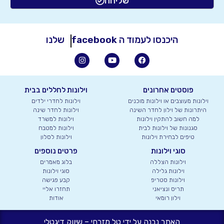
שליחה
היכנסו לעמוד ה
שלנו
facebook
פוסטים אחרונים
וילונות לחללים בבית
וילונות מעוצבים או וילונות מוכנים
וילונות לחדרי ילדים
היתרונות של וילון לחדר השינה
וילונות לחדר שינה
למה חשוב להתקין וילונות
וילונות למשרד
סגנונות של וילונות לבית
וילונות למטבח
טיפים לבחירת וילונות
וילונות לסלון
סוגי וילונות
פרטים נוספים
וילונות הצללה
בלוג מאמרים
וילונות גלילה
סוגי וילונות
וילונות סטריפ
קבע פגישה
תריס ונציאני
תחזרו אליי
וילון רומאי
אודות
האתר נבנה על ידי טל מזרחי – שיווק דיגטלי