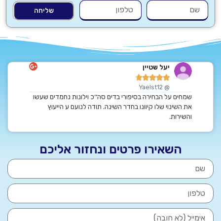
שליחה
יעל שטיין
ט






rahi
@ Yaelst12
ם, לפנות
שמחים על הבחירה בסיפורי בדים סה׳׳כ וילונות נחמדים שעשו
תודה רבה 
ם.
את השינוי שלו קיוונו בחדר השינה. תודה לנועם ע הייעוץ
ממליצים ב
אל על
והשירות.
השאירו פרטים ונחזור אליכם