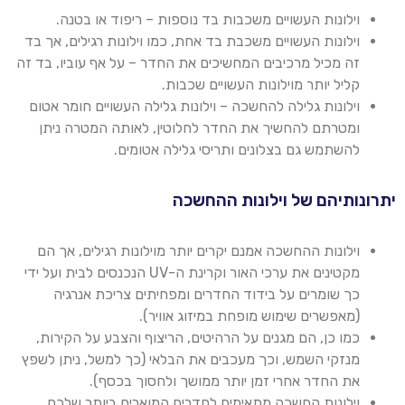
וילונות
העשויים משכבות בד נוספות – ריפוד או בטנה
.
וילונות העשויים משכבת בד אחת, כמו וילונות רגילים, אך בד
זה מכיל מרכיבים המחשיכים את החדר – על אף עוביו, בד זה
קליל יותר מוילונות העשויים שכבות
.
וילונות גלילה להחשכה
–
וילונות גלילה העשויים חומר אטום
ומטרתם להחשיך את החדר לחלוטין, לאותה המטרה ניתן
להשתמש גם
בצלונים
ותריסי גלילה אטומים
.
יתרונותיהם של וילונות ההחשכה
וילונות ההחשכה אמנם יקרים יותר
מוילונות
רגילים, אך הם
מקטינים את ערכי האור וקרינת ה
-UV
הנכנסים לבית ועל ידי
כך שומרים על בידוד החדרים ומפחיתים צריכת אנרגיה
(מאפשרים שימוש מופחת במיזוג אוויר
).
כמו כן, הם מגנים על הרהיטים, הריצוף והצבע על הקירות,
מנזקי השמש, וכך מעכבים את הבלאי (כך למשל, ניתן לשפץ
את החדר אחרי זמן יותר ממושך ולחסוך בכסף
).
וילונות החשכה מתאימים לחדרים המוארים ביותר שלכם,