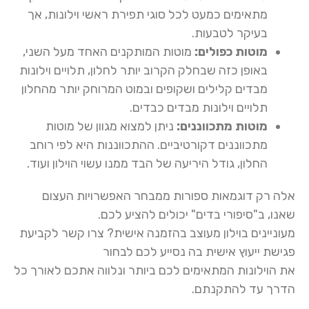
מתאימים כמעט לכל סוגי תפירת ראשי וילונות, אך
בעיקר לטבעות
.
מוטות כפולים:
מוטות המותקנים האחד מעל השני,
באופן כזה שבחלק הקרוב יותר לחלון, תלויים וילונות
מבדים קלילים ושקופים ובמוט המרוחק יותר מהחלון
תלויים וילונות מבדים כבדים
.
מוטות מתכווננים:
ניתן למצוא מגוון של מוטות
מתכווננים דקורטיביים. ההתכווננות היא לפי רוחב
החלון, גודל היריעה של הבד ממנו עשוי הוילון ועוד
.
אלה רק דוגמאות ספורות ממבחר האפשרויות העצום
שאנו, ב"סיפורי בדים" יכולים להציע לכם.
מעוניינים
בוילון
מעוצב בהזמנה אישית
?
צרו קשר
לקביעת
פגישת ייעוץ אישית בה נסייע לכם לבחור
את
הוילונות
המתאימים לכם ביותר ונלווה אתכם לאורך כל
הדרך עד להתקנתם
.