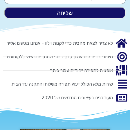
שליחה
לא צריך לצאת מהבית כדי לקנות וילון - אנחנו מגיעים אלייך
סיפורי בדים הינו ארגון קטן-בינוני שנותן יחס אישי ללקוחותיו
אופציה לתפירה ייחודית עבור ביתך
שירות מלא הכולל ייעוץ תפירה משלוח והתקנה עד הבית
מעודכנים בעיצובים החדשים של 2020