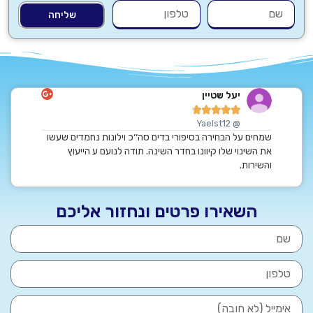
שליחה
יעל שטיין
ט






rahi
@ Yaelst12
ם, לפנות
שמחים על הבחירה בסיפורי בדים סה׳׳כ וילונות נחמדים שעשו
תודה רבה 
ם.
את השינוי שלו קיוונו בחדר השינה. תודה לנועם ע הייעוץ
ממליצים ב
אל על
והשירות.
השאירו פרטים ונחזור אליכם