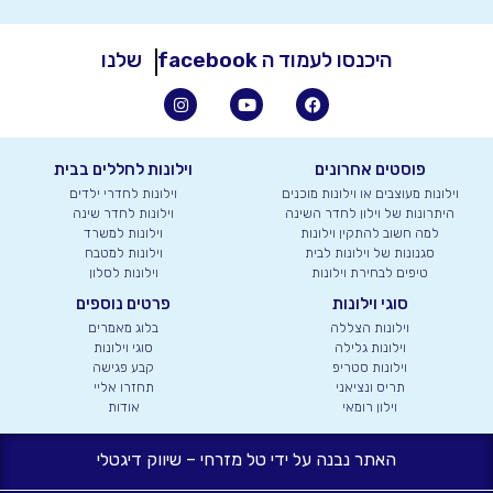
היכנסו לעמוד ה
facebook
שלנו
פוסטים אחרונים
וילונות לחללים בבית
וילונות מעוצבים או וילונות מוכנים
וילונות לחדרי ילדים
היתרונות של וילון לחדר השינה
וילונות לחדר שינה
למה חשוב להתקין וילונות
וילונות למשרד
סגנונות של וילונות לבית
וילונות למטבח
טיפים לבחירת וילונות
וילונות לסלון
סוגי וילונות
פרטים נוספים
וילונות הצללה
בלוג מאמרים
וילונות גלילה
סוגי וילונות
וילונות סטריפ
קבע פגישה
תריס ונציאני
תחזרו אליי
וילון רומאי
אודות
האתר נבנה על ידי טל מזרחי – שיווק דיגטלי