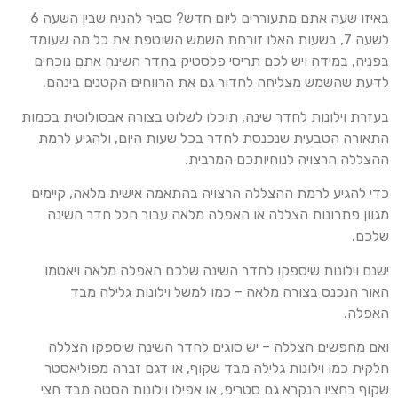
באיזו שעה אתם מתעוררים ליום חדש? סביר להניח שבין השעה 6
לשעה 7, בשעות האלו זורחת השמש השוטפת את כל מה שעומד
בפניה, במידה ויש לכם תריסי פלסטיק בחדר השינה אתם נוכחים
לדעת שהשמש מצליחה לחדור גם את הרווחים הקטנים
בינהם
.
בעזרת וילונות לחדר שינה, תוכלו לשלוט בצורה אבסולוטית בכמות
התאורה הטבעית שנכנסת לחדר בכל שעות היום, ולהגיע לרמת
ההצללה הרצויה לנוחיותכם המרבית
.
כדי להגיע לרמת ההצללה הרצויה בהתאמה אישית מלאה, קיימים
מגוון פתרונות הצללה או האפלה מלאה עבור חלל חדר השינה
שלכם
.
ישנם
וילו
נות שיספקו לחדר השינה שלכם האפלה מלאה ויאטמו
האור הנכנס בצורה מלאה – כמו למשל
וילו
נות גלילה מבד
האפלה
.
ואם מחפשים הצללה – יש סוגים לחדר השינה שיספקו הצללה
חלקית כמו
וילו
נות גלילה מבד שקוף, או דגם זברה מפוליאסטר
שקוף בחציו הנקרא גם
סטריפ
, או אפילו
וילו
נות הסטה מבד חצי