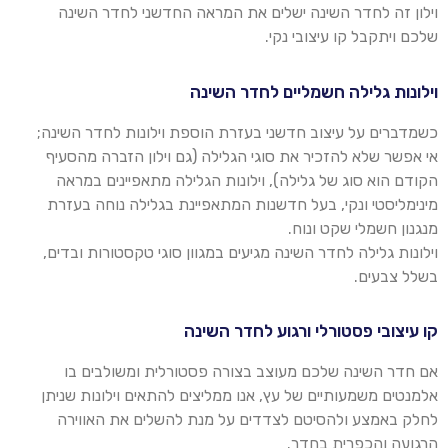
וילון זה לחדר השינה ישלים את המראה החדשני לחדר השינה
שלכם ויתקבל קו עיצובי נקי
.
וילונות גלילה חשמליים לחדר השינה
כשמדברים על עיצוב חדשני בעזרת הוספת
וילו
נות לחדר השינה;
אי אפשר שלא להזכיר את סוגי הגלילה (גם
וילו
ן הזברה מהסעיף
הקודם הוא סוג של גלילה),
וילו
נות הגלילה מתאפיינים במראה
מינימליסטי ונקי, בעל חדשנות המתאפיינת בגלילה נוחה בעזרת
מנגנון חשמלי שקט ונוח.
וילו
נות גלילה לחדר השינה מגיעים במגוון סוגי טקסטורות ובדים,
בשלל צבעים
.
קו עיצובי פסטורלי ורגוע לחדר השינה
אם חדר השינה שלכם מעוצב בצורה פסטורלית ומשולבים בו
אלמנטים משמעותיים של עץ, אנו ממליצים להתאים
וילו
נות שניתן
לחלק באמצע ולהסיטם לצדדים על מנת להשלים את האווירה
הרגועה והכפרית בחדר
.