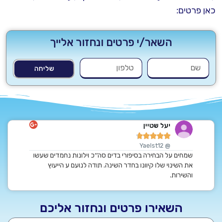
כאן פרטים:
השאר/י פרטים ונחזור אלייך
שליחה
יעל שטיין
ט






rahi
@ Yaelst12
ם, לפנות
שמחים על הבחירה בסיפורי בדים סה׳׳כ וילונות נחמדים שעשו
תודה רבה 
ם.
את השינוי שלו קיוונו בחדר השינה. תודה לנועם ע הייעוץ
ממליצים ב
אל על
והשירות.
השאירו פרטים ונחזור אליכם