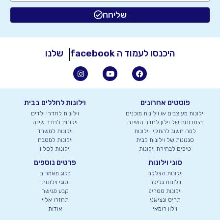
שליחה
היכנסו לעמוד ה
facebook
שלנו
פוסטים אחרונים
וילונות לחללים בבית
וילונות מעוצבים או וילונות מוכנים
וילונות לחדרי ילדים
היתרונות של וילון לחדר השינה
וילונות לחדר שינה
למה חשוב להתקין וילונות
וילונות למשרד
סגנונות של וילונות לבית
וילונות למטבח
טיפים לבחירת וילונות
וילונות לסלון
סוגי וילונות
פרטים נוספים
וילונות הצללה
בלוג מאמרים
וילונות גלילה
סוגי וילונות
וילונות סטריפ
קבע פגישה
תריס ונציאני
תחזרו אליי
וילון רומאי
אודות