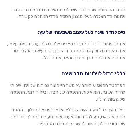
הנה כמה סוגים של וילונות שיוכלו להתאים במיוחד לחדרי שינה :
וילונות בד הצללה בעלי מנגנון הסטה צדדי הניתנים לקשירה
.
טיפ לחדר שינה בעל עיצוב משמעותי של עץ:
אנו ב׳׳סיפורי בדים׳׳ נמנעים במצבים אלה לשלב עץ גם
בוילון
עצמו,
אנו מאמינים שחלק גדול מתפקיד
הוילון
בקו העיצובי הוא לשבור
את המראה ולתת ערך מוסף המאזן את החלל
.
כללי ברזל לוילונות חדר שינה
הפרמטר המשפיע ביותר על משך חיי מוצר גבוהים של
וילו
ן איכותי
לחדר השינה, הוא איכות התפירה של הבד. ובייחוד רמת התפירה
של קצוות ה
וילו
ן
.
דמיינו איך בכל פעם שאתה גוללים או מסיטים את
הוילון
– התפר
נפרם אט-אט, פעולה זו מתבצעת מאות פעמים במהלך שנות חייו
של המוצר, ולכן חשוב להשקיע בתפירה מקצועית
.