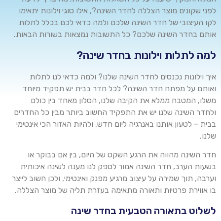
לפני שקונים מוצר הצללה לחדר השינה?, אילו סוגי וילונות יתאימו
לקו העיצובי של חדר השינה שלכם ולמה כדאי לכם בכלל לתלות
אותם בחדר השינה שלכם? כל התשובות נמצאות בשורות הבאות
.
למה לתלות וילונות בחדר שינה?
איך וילונות נכנסים לחדר השינה שלנו? ולמה כדאי לנו לתלות
ואותם על מפתח חדר השינה? לכל חדר בבית יש תפקיד מיוחד
משלו, המטבח ממלא את הקיבה שלנו, הסלון מאחד בין כולם
ולחדר השינה שלנו יש את התפקיד החשוב ביותר מבין כל החדרים
בבית – לטעון אותנו באנרגיה ליום חדש, ולהיות האזור הכי אינטימי
שלנו
.
חדר השינה מהווה את הרגע השקט של היום, בין אם בבוקר או
בשעות הערב, חדר השינה אמור לספק לנו מענה לשינה איכותית
וערבה, תוך שמירה על עיצוב מרגיע מפנק ואינטימי, ולכן חשוב לייצר
בו אווירת פרטיות ותאורה מתאימה בעזרת תליה של מוצר הצללה
.
לשלוט בתאורה הטבעית בחדר שינה