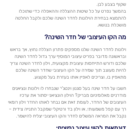
שקוף בצבע לבן.
בהמשך נפרט על כל שיטות ההצללה וההאפלה כדי שתוכלו
להתמצא בבחירת ה
וילו
נות לחדר השינה שלכם ולקבל החלטה
מושכלת בנושא
.
מה הקו העיצובי של חדר השינה?
וילונות לחדר השינה שלנו מספקים פתרון הצללה נחוץ, אך בראש
ובראשונה מדובר בפריט עיצובי המוסיף ערך גדול לחדר השינה
שלכם ודורש התייחסות עיצובית מקצועית, וילון לחדר השינה צריך
להיות מעוצב תוך שמירה על הקו העיצובי שחדר השינה שלכם
מתאפיין בו, וצריכים לאפיין אותו בעזרת בעל מקצוע
.
חשבו על חדר שינה בעל סגנון
וינטג'י
׳ שנבחרו לו
וילו
נות ונציאנים
מודרניים מאלומיניום מבריק?
ה
וילו
ן
הונציאני
יסתור את ערכיו
העיצובים של החדר, לעומת זאת אם נבחר לאותו החדר
וילו
ן רומאי
רך עם קפל משמעותי, או
וילו
ן בד ורטיקלי שמקבל
התנייה
צידית –
נקבל את המראה המשלים לחדר והקו העיצובי יצליח להישמר
.
דוגמאות לקווי עיצוב נפוצים: