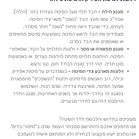
סגנון הילה
–
הבד תלוי מעל המיטה בעזרת כתר (הילה),
שבד"כ עשוי מעץ. הבד "נשפך" משני צדי המיטה.
לעתים, כדי שהבד יראה פחות "נשפך" ויותר מסודר,
מצמידים את הבד לראש המיטה באמצעות סרטים מתאימים
או שאוספים את הבד בסרט
.
סגנון תפאורה או מסך
–
וילונות התלויים על הקיר, שמאחורי
המיטה.
הוילונות
תלויים מתחת
לוילונות
קצרים או באמצעות
מוט תליה. זוהי דרך טובה לבודד חום, קור ורעש
.
וילונות מארבע צדי המיטה –
כשמדברים על מיטות אפיריון
וכילה, רוב האנשים מדמיינים וילונות "הנשפכים" מהמסגרת
שמעל המיטה, מארבעת צדדיה. שנים רבות, השתמשו
בסגנון זה בחדרי ילדות אך בשנים האחרונות, סגנון החדר
הרומנטי הזה גם לחדרי מבוגרים
.
מעוניינים בחידוש והלבשת חדר השינה?
אנו מזמינים אתכם להתרשם ממבחר העשיר שלנו ב"סיפורי בדים".
אנו נותנים ייעוץ מקצועי לבחירת וילון המותאם אישית לטעמכם