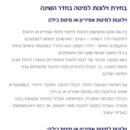
בחירת וילונות למיטה בחדר השינה
וילונות למיטת אפיריון או מיטת כילה
בין אם אתם מחפשים
וילו
נות לחיפוי מיטת אפיריון או
וילו
נות
לחלונות חדר השינה – העיקר הוא שהם יתאימו לסגנונכם
ולטעמכם האישי – חדר השינה הוא החדר האינטימי והאישי ביותר
בבית וחשוב שהוא ישקף את אישיותכם.
בואו ונסקור מבחר של דגמי
וילו
נות פופולריים הנועדו להיות סביב
מיטת השינה, כך תוכלו להחליט איזה
וילו
נות מתאימים עבור
המיטה שלכם
.
גם המיטה הצנועה ביותר, יכולה להפוך למוקד החדר, כשמעטרים
אותה
בוילונות
כמו במיטת אפיריון או
בכילה
.
הכילה המכסה מסגרת, המתאימה לגודל המיטה ונמצאת גבוה
מעליה, נועדה במקור להגנה מפני יתושים, אך כיום היא משמשת
כאביזר עיצוב
.
וילונות למיטת אפיריון או מיטת כילה: