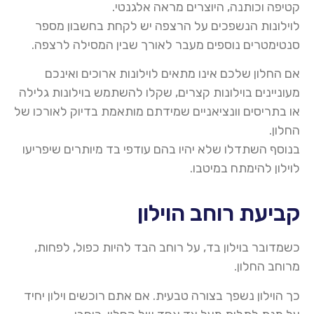
קטיפה וכותנה, היוצרים מראה אלגנטי.
לוילונות הנשפכים על הרצפה יש לקחת בחשבון מספר
סנטימטרים נוספים מעבר לאורך שבין המסילה לרצפה
.
אם החלון שלכם אינו מתאים
לוילונות
ארוכים ואינכם
מעוניינים
בוילונות
קצרים, שקלו להשתמש
ב
וילו
נות
גלילה
או ב
תריסים וונציאניים
שמידתם מותאמת בדיוק לאורכו של
החלון.
בנוסף השתדלו שלא יהיו בהם עודפי בד מיותרים שיפריעו
לוילון להימתח במיטבו
.
קביעת רוחב הוילון
כשמדובר ב
וילו
ן בד, על רוחב הבד להיות כפול, לפחות,
מרוחב החלון
.
כך
הוילון
נשפך בצורה טבעית. אם אתם רוכשים וילון יחיד