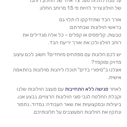
על מנת לתלות מעל צד אחד של החלון, רוחבו
של
הוילון
צריך להיות פי 1.5 מרוחב החלון.
אורך הבד שתזדקקו לו תלוי גם
בראשי הוילונות שבחרתם:
טבעות, קליפסים או קפלים – כל אלה מגדילים את
רוחב ה
וילו
ן ולכן את אורך יריעת הבד
.
יש לכם חלונות עם
מפתחים מיוחדים
?
חשוב לכם עיצוב
מדויק ומוקפד?
אצלנו ב"סיפורי בדים" תוכלו ליהנות
מוילונות
בהתאמה
אישית.
לאחר
פגישה ללא התחייבות
עם מעצב
הוילונות
שלנו
וקבלת החלטה לגבי סוגי
ה
וילו
נות
הרצויים, נבצע אנו,
ביעילות ובמקצועיות את שאר העבודה: נמדוד, נתפור
ונתקין את
הוילונות
המעוצבים על חלונותיכם
.